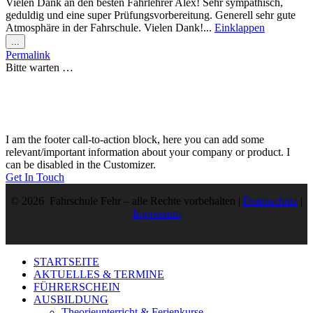
Vielen Dank an den besten Fahrlehrer Alex! Sehr sympathisch,
geduldig und eine super Prüfungsvorbereitung. Generell sehr gute
Atmosphäre in der Fahrschule. Vielen Dank!...
Einklappen
Diese
...
Metabox
Permalink
ein-/ausblenden.
Bitte warten …
I am the footer call-to-action block, here you can add some
relevant/important information about your company or product. I
can be disabled in the Customizer.
Get In Touch
© 2026 Fahrschule Fehr – alle Rechte vorbehalten |
Datenschutz
|
Impressum
STARTSEITE
AKTUELLES & TERMINE
FÜHRERSCHEIN
AUSBILDUNG
Theorieunterricht & Ferienkurse